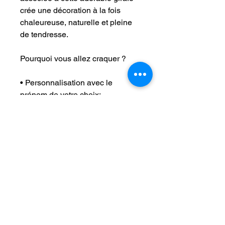
crée une décoration à la fois
chaleureuse, naturelle et pleine
de tendresse.
Pourquoi vous allez craquer ?
• Personnalisation avec le
prénom de votre choix:
• Design doux et intemporel
• Bois naturel : hêtre & sapin
• Fabrication artisanale
• Idéal pour une naissance, un
baptême ou un cadeau original
Dimensions : 27 x 17 cm
Parfaite pour décorer une
chambre d’enfant, une étagère ou