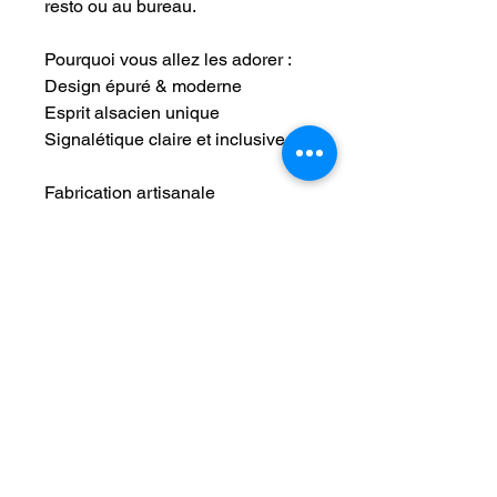
resto ou au bureau.
Pourquoi vous allez les adorer :
Design épuré & moderne
Esprit alsacien unique
Signalétique claire et inclusive.
Fabrication artisanale
100% adhésif → pose facile, sans
percer !
Installation ultra simple :
Nettoyez la surface
Retirez le film
Collez… et c’est terminé !
Maintien durable garanti
Idéal pour :
Maison • Gîte • Chambre d’hôtes