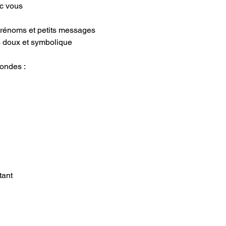
ec vous
 prénoms et petits messages
s doux et symbolique
ondes :
tant