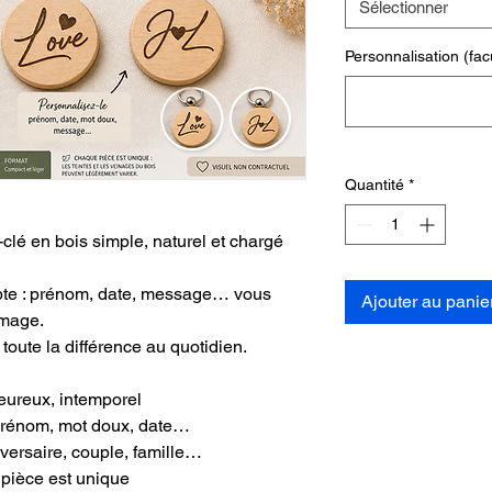
Sélectionner
Personnalisation (facu
Quantité
*
-clé en bois simple, naturel et chargé
pte : prénom, date, message… vous
Ajouter au panie
image.
 toute la différence au quotidien.
leureux, intemporel
 prénom, mot doux, date…
iversaire, couple, famille…
 pièce est unique