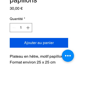
papillons
Prix
30,00 €
Quantité
*
Ajouter au panier
Plateau en hêtre, motif papillons.
Format environ 25 x 25 cm
Produit fait main, à la commande.
© 2022 Créations Bois SIRET: